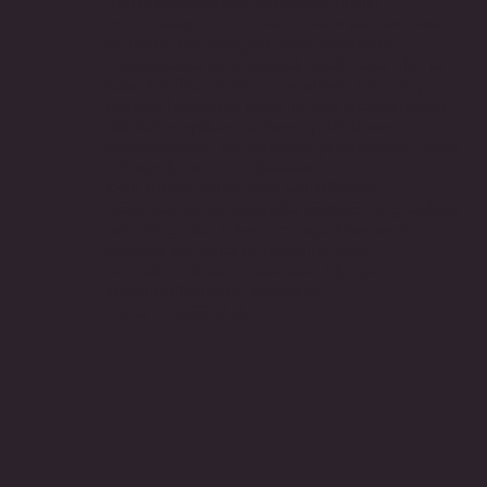
noususuhdannetta keskittyen uusiin
toimintatapoihin, kustannusten alentamiseen
ja uuden teknologian hyödyntämiseen.
Positiivisesta kehityksestä huolimatta öljy- ja
kaasuteollisuudella on edelleen lukuisia ja
jatkuvia haasteita, jotka liittyvät osaajapulaan,
sääntelyn epävarmuuteen, poliittiseen
epävakauteen, korruptioon ja petokseen sekä
infrastruktuurin puutteeseen.
Kraft Boron auttaa alaa säilyttämään
pääomakurinsa ottamalla käyttöön digitaalisia
teknologioita, kuten droneja, Internetiin
liitettyjä antureita ja liiketoiminnan
kehittämistä saavuttaakseen öljy- ja
kaasuteollisuuden kasvua ja
kustannussäästöjä.