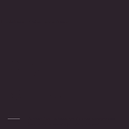
Huolellisesti Krafted konsultaatio
Öljy
kaasu
Afrikan öljy- ja kaasuyhtiöt ovat selviytyneet
laskusuhdanteesta ja hyödyntäneet