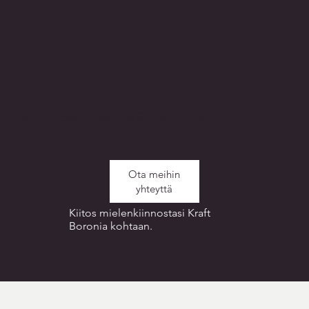
Tarvitsetko lisätietoja?
Ota meihin
yhteyttä
Kiitos mielenkiinnostasi Kraft
Boronia kohtaan.