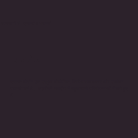
सावधानी से क्राफ्टेड परामर्श
अवलोकन
क्राफ्ट बोरॉन एक प्रमुख औद्योगिक, वित्तीय सलाहकार और प्रबंधन
परामर्श फर्म है। अफ्रीकी महाद्वीप में बहुआयामी परियोजनाओं में लगे हुए
हैं।