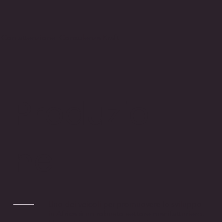
Con attenzione Consulenza Kraft
Produzio
ne
Uno dei veicoli per promuovere lo sviluppo
in Africa è un robusto settore manifatturiero.