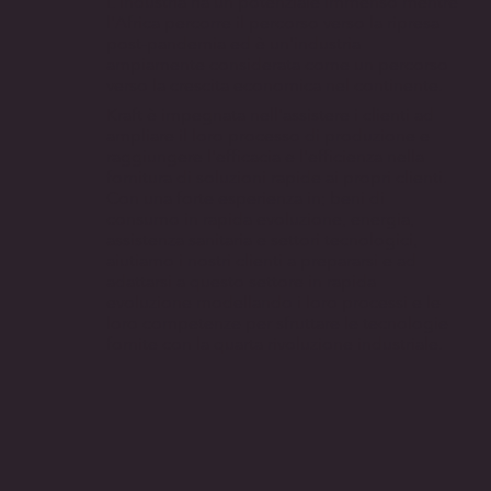
L'industria ha un potenziale immenso mentre
l'Africa percorre il percorso verso la ripresa
post-pandemia ed è un'industria
ampiamente considerata come un percorso
verso la crescita economica nel continente.
Kraft è impegnata nell'assistere i clienti ad
ampliare il loro processo di produzione e
raggiungere l'efficacia e l'efficienza nella
fornitura di soluzioni rapide ai propri clienti.
Con una forte esperienza in; beni di
consumo in rapida evoluzione, energia,
assistenza sanitaria e settori tecnologici,
aiutiamo i nostri clienti a prepararsi e ad
adattarsi a questo settore in rapida
evoluzione modellando i loro processi e le
loro competenze per sfruttare le tecnologie
fornite con la quarta rivoluzione industriale.