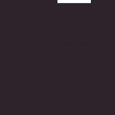
Consultoria Industrial
Nossos consultores industriais auditam,
aconselham e dão recomendações sobre
questões como projeto de plantas, instalações
de linhas de engarrafamento, instalações solares
fotovoltaicas, processos de segurança de
máquinas e plantas e manutenção de postos de
gasolina, entre outros serviços.
Diligência Comercial e de
Mercado
Analisamos a atratividade e a sustentabilidade do
modelo de negócios de uma empresa, avaliamos