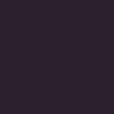
os fluxos de caixa futuros e as previsões
financeiras e indicamos os riscos potenciais para
reduzir as assimetrias de informação.
Market Insights
Nossa equipe usa nossas ferramentas analíticas
de última geração e prontas para usar para ajudar
nossos clientes a entender sua posição em
relação à concorrência, satisfação do cliente,
vantagens competitivas a serem exploradas e
medidas a serem tomadas para eliminar as
lacunas existentes.
Estratégia