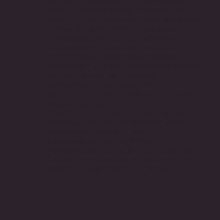
подъемов, сосредоточив свои усилия на
новых способах работы, сокращении
затрат и использовании новых технологий.
Несмотря на положительные сдвиги,
нефтегазовая отрасль по-прежнему
сталкивается с многочисленными и
постоянными проблемами, связанными с
нехваткой талантов, неопределенностью
регулирования, политической
нестабильностью, коррупцией и
мошенничеством, а также отсутствием
инфраструктуры.
Kraft Boron помогает сектору сохранять
свою капитальную дисциплину за счет
внедрения цифровых технологий,
например дронов, датчиков,
подключенных к Интернету, и развития
бизнеса для достижения роста и экономии
средств в нефтегазовой отрасли.