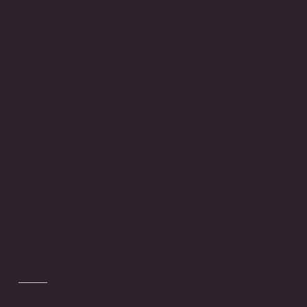
Внимательно Krafted Консультации
Нефтяно
й газ
Нефтегазовые компании Африки
пережили спады и извлекли выгоду из