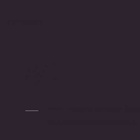
小心 牛皮纸咨询
教育
COVID - 19 大流行病 对学校造成了
卡夫与非洲的非营利组织和企业积极合作