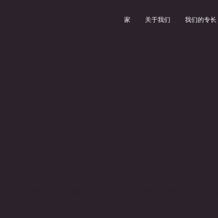
家
关于我们
我们的专长
巨大的干扰，尤其是在非洲。
，传播旨在恢复教育质量并确保所有学习者都能接受教育并能够