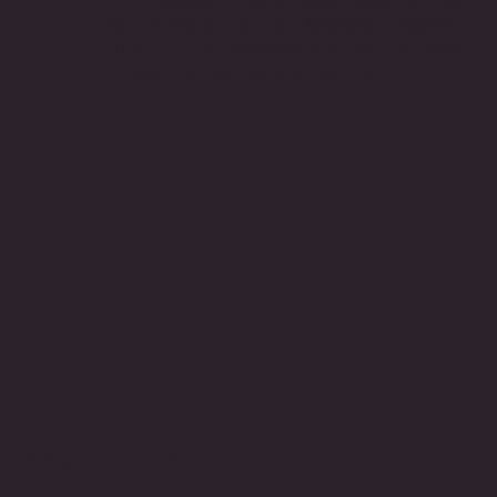
有丰富的经验；在快速消费品、能源、医疗保
健和技术领域，我们通过塑造流程和技能来利
用第四次工业革命带来的技术，帮助我们的客
户准备和适应这个快速变化的行业。
需要更多信息？