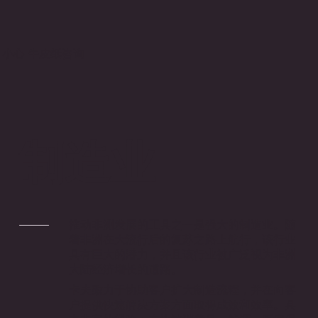
小心 牛皮纸咨询
制造业
推动非洲发展的工具之一是强大的制造业。随
着非洲在大流行后的复苏之路上航行，该行业
具有巨大的潜力，并且该行业被广泛视为非洲
大陆经济增长的道路。
卡夫致力于协助客户扩大制造流程，并在向客
户提供快速解决方案方面取得成效和效率。具