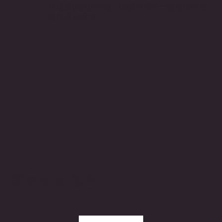
市场提供解决方案，以保持领先于改变整个金
融领域的技术。
需要更多信息？