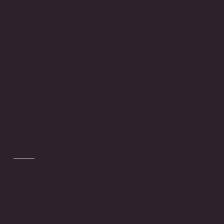
小心 牛皮纸咨询
金融服务
近年来，金融服务行业发生了快速的转变。数
字技术的采用在这方面发挥了重要作用，尤其
是在当前的冠状病毒大流行中。该行业的主要
参与者已将他们的服务转移到网上，以便他们
能够接触到客户。
在卡夫硼，金融服务行业为银行、保险和资本