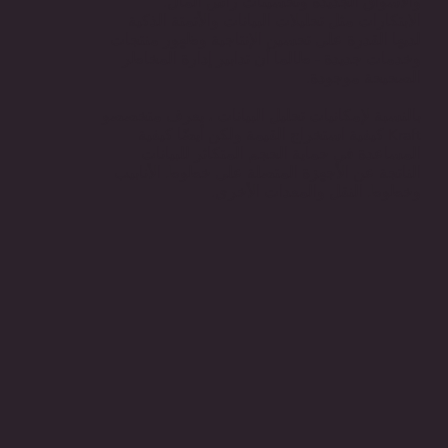
والأسواق الجديدة وتحسينات رأس المال.
الابتكارات مثل تحليلات البيانات والأتمتة الذكية
لديها القدرة على تحسين الإنتاجية وظهور منتجات
وخدمات جديدة - طالما أن تدابير إدارة المخاطر
الصحيحة موجودة.
بالنسبة لإمكانيات تحليل البيانات ، يعرف متخصصو
Kraft كيفية استخراج القيمة ولكن أيضًا كيفية
المساعدة في حماية الحجم المتكاثر للبيانات
الناتجة عن الأجهزة المتصلة على خطوط الأنابيب
وخطوط النقل والمعدات الأخرى.