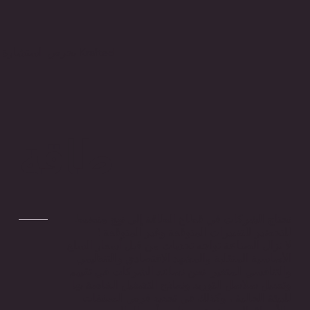
بحرص استشارة Krafted
طاقة
تحتاج الشركات في قطاع الطاقة إلى نهج منضبط
للتحضير للتغييرات المتوقعة وغير المتوقعة ؛
لا تزال الصناعة تواجه تحديات من قبل أسعار السلع
الأساسية المتقلبة والمشهد الاقتصادي والتنظيمي
والتنافسي المتغير. نحن نساعد الشركات في تقييم
وتعديل سلاسل التوريد ونماذج التشغيل الخاصة بها
للبيئة الحالية ، وكذلك في تحديد فرص الصفقات