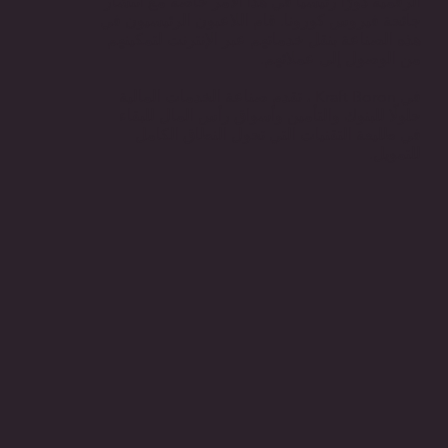
الرقمية دورًا رئيسيًا في هذا الأمر خاصة مع انتشار
جائحة فيروس كورونا. قام اللاعبون الرئيسيون في
هذه الصناعة بنقل خدماتهم عبر الإنترنت لتمكينهم
من الوصول إلى عملائهم.
في Kraft Boron ، تقدم صناعة الخدمات المالية
حلولًا للبنوك والتأمين وأسواق رأس المال للبقاء
في طليعة التقنيات التي تحول النطاق الكامل
للتمويل.