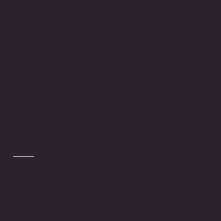
بحرص استشارة Krafted
تصنيع
يعد قطاع التصنيع القوي إحدى وسائل دفع عجلة
التنمية في إفريقيا. تتمتع الصناعة بإمكانيات هائلة
حيث تسير إفريقيا في طريق الانتعاش بعد الوباء
وهي صناعة يُنظر إليها على نطاق واسع على أنها
طريق للنمو الاقتصادي في القارة.
تشارك كرافت في مساعدة العملاء على توسيع
نطاق عملية التصنيع الخاصة بهم وتحقيق الفعالية