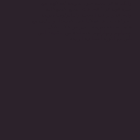
والكفاءة في تقديم حلول سريعة لعملائهم. مع
خبرة قوية في ؛ قطاعات السلع الاستهلاكية
والطاقة والرعاية الصحية والتكنولوجيا سريعة
الحركة ، نساعد عملائنا على الاستعداد والتكيف مع
هذه الصناعة سريعة التغير من خلال تشكيل
عملياتهم ومهاراتهم للاستفادة من التقنيات التي
تأتي مع الثورة الصناعية الرابعة.