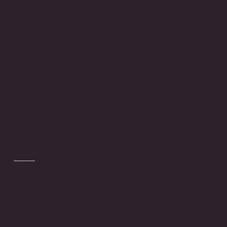
بحرص استشارة Krafted
ضيافة
تحول وجه قطاع السياحة والضيافة في إفريقيا
بالكامل تقريبًا من ما كان يُعرف سابقًا باسم
"القارة المظلمة" إلى "إفريقيا مفتوحة للشركات
وموطن لبعض من أسرع اقتصادات الأسواق
الناشئة في العالم.
تساعد Kraft Boron المستثمرين في عملية إنشاء
الفنادق في المشهد الاقتصادي والتنظيمي الأفريقي